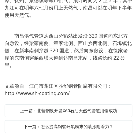
潭、抚州、景德镇等城市供气。预计时间为 2 至 3 年，其中
九江可在明年六七月份用上天然气，南昌可以在明年下半年
使用天然气。
南昌供气管道从西山分输站出发沿 320 国道向东北方
向敷设，经梁家南侧、章家北侧、西山乡西北侧、石埠镇北
侧，在新丰南侧穿越 320 国道，然后向东敷设，在徐家老
屋的东南侧穿越西璜大道到达南昌末站，线路长约 22 公
里。
文章源自 江门市蓬江区胜华钢管防腐有限公司：
http://www.sh-coating.com/
上一篇：北营钢铁开发X60石油天然气管道用钢成功
下一篇：怎么提高钢管环氧粉末的喷涂附着力？